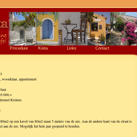
Procedure
Kreta
Links
Contact
03
 woonklaar, appartement
Hani
65.000,=
itioneel Kretens
e
, 80m2 op een kavel van 80m2 maar 5 meters van de zee. Aan de andere kant van de straat is
ect aan de zee. Mogelijk het hele jaar geopend te houden.