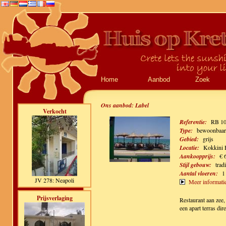
Home
Aanbod
Zoek
Ons aanbod:
Label
Verkocht
Referentie:
RB 1
Type:
bewoonbaar,
Gebied:
grijs
Locatie:
Kokkini 
Aankoopprijs:
€ 
Stijl gebouw:
trad
Aantal vloeren:
1
JV 278: Neapoli
Meer informati
Prijsverlaging
Restaurant aan zee
een apart terras dir