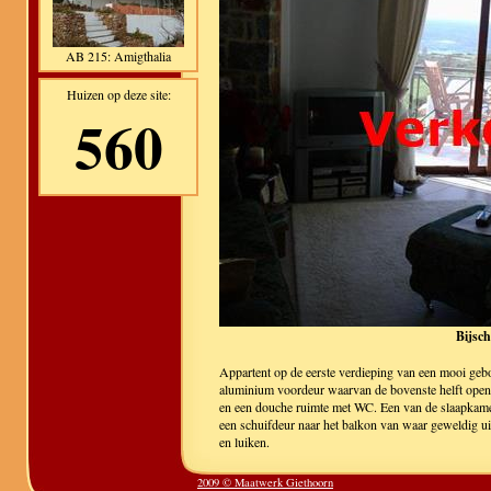
AB 215: Amigthalia
Huizen op deze site:
560
Bijsch
Appartent op de eerste verdieping van een mooi geb
aluminium voordeur waarvan de bovenste helft ope
en een douche ruimte met WC. Een van de slaapkame
een schuifdeur naar het balkon van waar geweldig u
en luiken.
2009 © Maatwerk Giethoorn