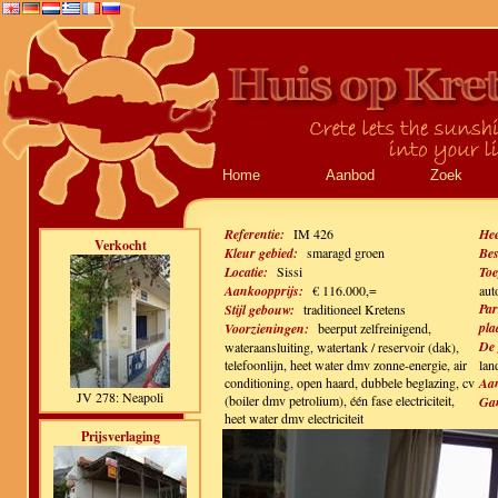
Home
Aanbod
Zoek
Referentie:
IM 426
Hee
Verkocht
Kleur gebied:
smaragd groen
Bes
Locatie:
Sissi
Toe
Aankoopprijs:
€ 116.000,=
aut
Par
Stijl gebouw:
traditioneel Kretens
pla
Voorzieningen:
beerput zelfreinigend,
De 
wateraansluiting, watertank / reservoir (dak),
telefoonlijn, heet water dmv zonne-energie, air
lan
conditioning, open haard, dubbele beglazing, cv
Aan
JV 278: Neapoli
(boiler dmv petrolium), één fase electriciteit,
Gan
heet water dmv electriciteit
Prijsverlaging