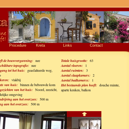
Procedure
Kreta
Links
Contact
ft de bouwvergunning:
nee
Totale huisgrootte:
63
chikbare topografie:
nee
Aantal vloeren:
1
gang tot het huis:
geasfalteerde weg,
Aantal ruimten:
3
o
Aantal slaapkamers:
2
keren:
vlakbij
Aantal badkamerss:
1
ats van huis:
binnen de bebouwde kom
Het bestaande plan heeft:
douche ruimte,
gezichten van het huis:
Noord, zeezicht,
aparte keuken, balkon
delijke omgeving
drijving aan het overzees:
500 m
g aan het overzees:
500 m