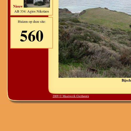
Nieuw
AB 334: Agios Nikolaos
Huizen op deze site:
560
Bijsch
2009 © Maatwerk Giethoorn