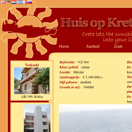
Home
Aanbod
Zoek
Referentie:
VZ 364
Hee
Verkocht
Kleur gebied:
crème
De 
Locatie:
Mirsini
kus
Toe
Aankoopprijs:
€ 2.100.000,=
onv
Stijl gebouw:
modern
Par
Grootte in m2:
194000
pla
AB 199: Kritsa
De 
ber