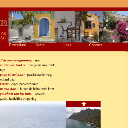
Procedure
Kreta
Links
Contact
ft de bouwvergunning:
nee
positie van land is:
matige helling, vlak,
tlijn
gang tot het huis:
geasfalteerde weg,
erhard pad
keren:
eigen parkeerruimte
ats van huis:
buiten de bebouwde kom
gezichten van het huis:
zeezicht,
gzicht, landelijke omgeving