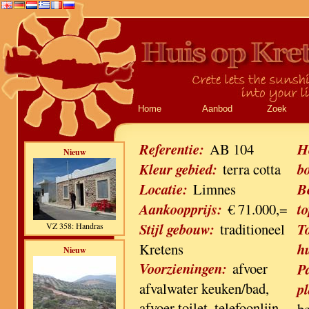
Home
Aanbod
Zoek
Referentie:
AB 104
H
Nieuw
Kleur gebied:
terra cotta
b
Locatie:
Limnes
B
Aankoopprijs:
€ 71.000,=
to
Stijl gebouw:
traditioneel
T
VZ 358: Handras
Kretens
h
Nieuw
Voorzieningen:
afvoer
P
afvalwater keuken/bad,
pl
afvoer toilet, telefoonlijn,