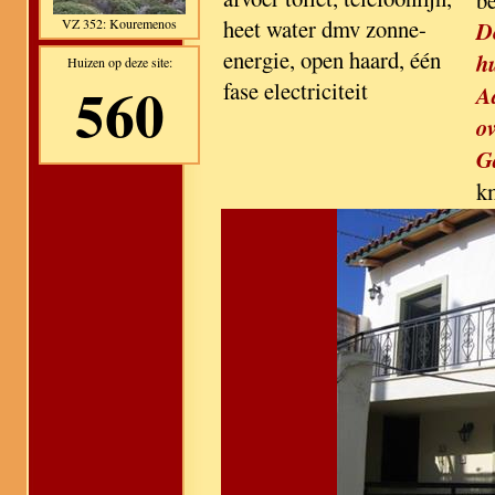
b
heet water dmv zonne-
VZ 352: Kouremenos
D
energie, open haard, één
h
Huizen op deze site:
560
fase electriciteit
A
ov
G
k